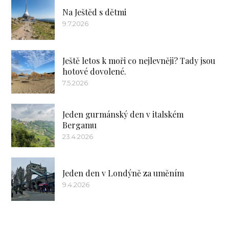
Na Ještěd s dětmi
9.7.2026
Ještě letos k moři co nejlevněji? Tady jsou
hotové dovolené.
7.5.2026
Jeden gurmánský den v italském
Bergamu
23.4.2026
Jeden den v Londýně za uměním
9.4.2026