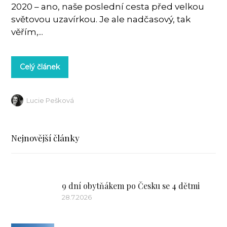
2020 – ano, naše poslední cesta před velkou
světovou uzavírkou. Je ale nadčasový, tak
věřím,...
Celý článek
Lucie Pešková
Nejnovější články
9 dní obytňákem po Česku se 4 dětmi
28.7.2026