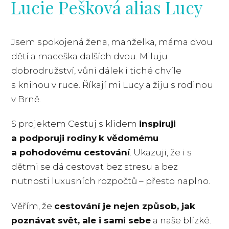
Lucie Pešková alias Lucy
Jsem spokojená žena, manželka, máma dvou
dětí a maceška dalších dvou. Miluju
dobrodružství, vůni dálek i tiché chvíle
s knihou v ruce. Říkají mi Lucy a žiju s rodinou
v Brně.
S projektem Cestuj s klidem
inspiruji
a podporuji rodiny
k vědomému
a pohodovému cestování
. Ukazuji, že i s
dětmi se dá cestovat bez stresu a bez
nutnosti luxusních rozpočtů – přesto naplno.
Věřím, že
cestování je nejen způsob, jak
poznávat svět, ale i sami sebe
a naše blízké.