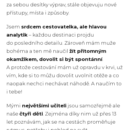
za sebou desítky výprav, stále objevuju nové
přístupy, místa i způsoby.
Jsem
srdcem cestovatelka, ale hlavou
analytik
– každou destinaci projdu
do posledního detailu. Zároveň mám muže
bohéma a ten mě naučil
žít přítomným
okamžikem, dovolit si být spontánní
.
A protože cestování mám už opravdu v krvi, už
vím, kde si to můžu dovolit uvolnit otěže a co
naopak nechci nechávat náhodě. A naučím to
i tebe!
Mými
největšími učiteli
jsou samozřejmě ale
naše
čtyři děti
. Zejména díky nim už přes 13
let poznávám, jak se na cestách proměňuje