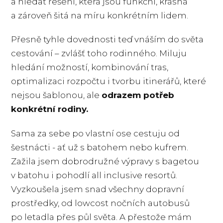
a hledat řešení, která jsou funkční, krásná
a zároveň šitá na míru konkrétním lidem.
Přesně tyhle dovednosti teď vnáším do světa
cestování – zvlášť toho rodinného. Miluju
hledání možností, kombinování tras,
optimalizaci rozpočtu i tvorbu itinerářů, které
nejsou šablonou, ale
odrazem potřeb
konkrétní rodiny.
Sama za sebe po vlastní ose cestuju od
šestnácti - ať už s batohem nebo kufrem.
Zažila jsem dobrodružné výpravy s bagetou
v batohu i pohodlí all inclusive resortů.
Vyzkoušela jsem snad všechny dopravní
prostředky, od lowcost nočních autobusů
po letadla přes půl světa. A přestože mám